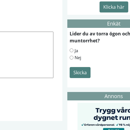
Klicka här
Enkät
Lider du av torra ögon oc
muntorrhet?
Ja
Nej
Skicka
Annons