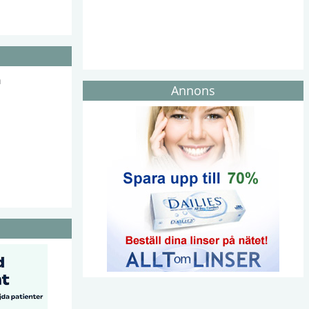
h
Annons