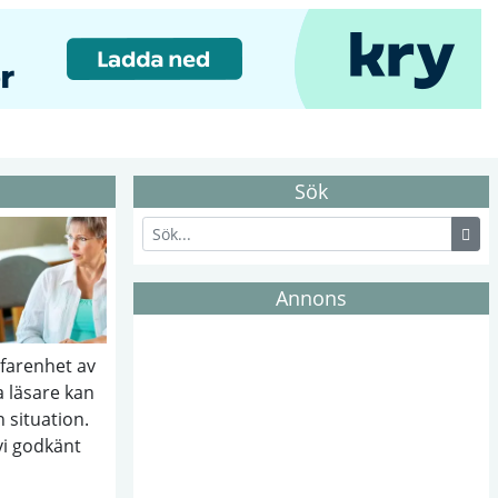
Sök
Annons
rfarenhet av
 läsare kan
n situation.
vi godkänt