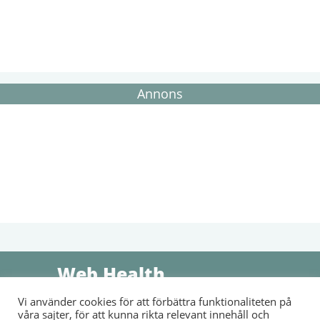
Annons
Web Health
Vi använder cookies för att förbättra funktionaliteten på
Sammanställer information, nyheter och våra läsares egna
våra sajter, för att kunna rikta relevant innehåll och
berättelser om sjukdomar, medicin och hälsa. Vi arbetar för