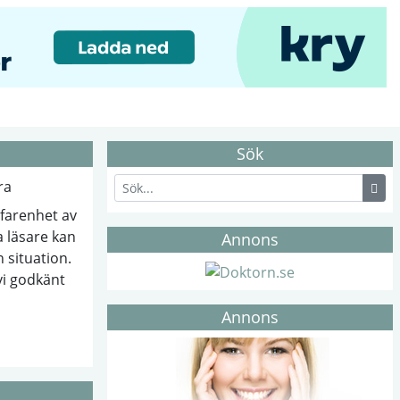
Sök
rfarenhet av
 läsare kan
Annons
n situation.
vi godkänt
Annons