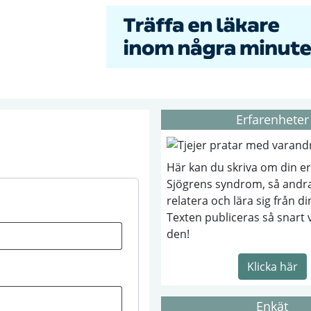
Erfarenheter
Här kan du skriva om din e
Sjögrens syndrom, så andra
relatera och lära sig från di
Texten publiceras så snart 
den!
Klicka här
Enkät