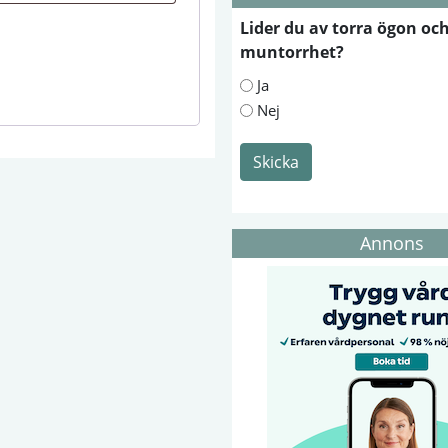
Lider du av torra ögon oc
muntorrhet?
Ja
Nej
Skicka
Annons