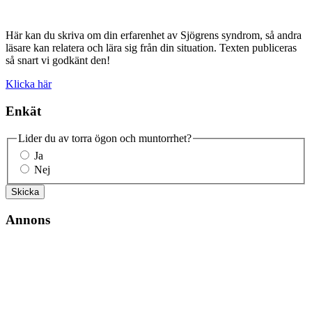
Här kan du skriva om din erfarenhet av Sjögrens syndrom, så andra
läsare kan relatera och lära sig från din situation. Texten publiceras
så snart vi godkänt den!
Klicka här
Enkät
Lider du av torra ögon och muntorrhet?
Ja
Nej
Skicka
Annons